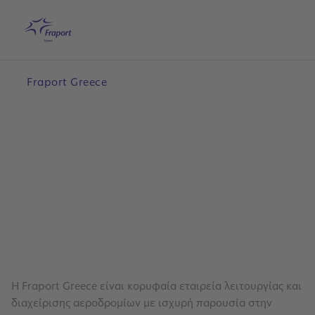
Μετάβαση στο κύριο περιεχόμενο
Αρχική
Αναζήτηση
Ελληνικά
Με
Fraport Greece
Η Fraport Greece είναι κορυφαία εταιρεία λειτουργίας και
διαχείρισης αεροδρομίων με ισχυρή παρουσία στην