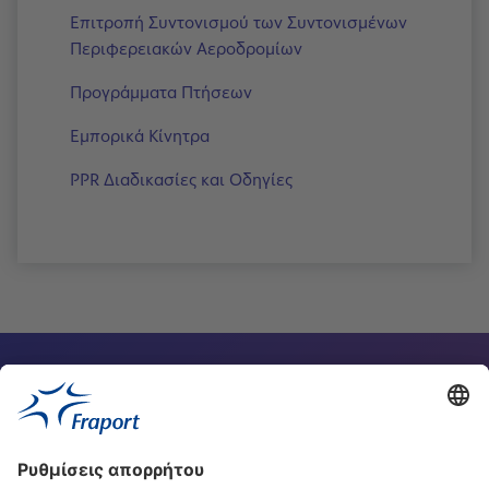
Επιτροπή Συντονισμού των Συντονισμένων
Περιφερειακών Αεροδρομίων
Προγράμματα Πτήσεων
Εμπορικά Κίνητρα
PPR Διαδικασίες και Οδηγίες
Υπεύθυνος επικοινωνίας
Οι ιστοσελίδες μας