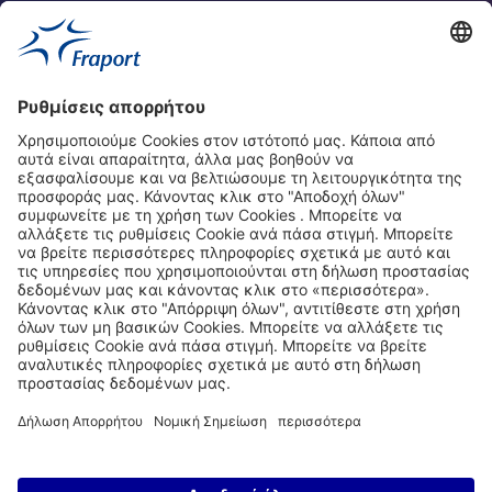
Υπεύθυνος επικοινωνίας
Οι ιστοσελίδες μας
Νέα
Σχετικά με αυτή την ιστοσελίδα
Fraport Greece
properties.socialType
properties.socialType