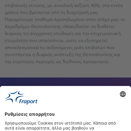
επιβατικής κίνησης, με συνολική αύξηση 40%, στα εννέα
χρόνια που βρίσκεται υπό τη διαχείρισή μας.
Παραμένουμε σταθερά προσηλωμένοι στον στόχο μας: το
Αεροδρόμιο Θεσσαλονίκης «Μακεδονία» να διαθέτει
διαρκώς τις σύγχρονες υποδομές και την επιχειρησιακή
ετοιμότητα που απαιτούνται, ώστε να εξυπηρετεί
αποτελεσματικά τις αυξανόμενες ροές επιβατών που
συνεπάγεται η διαρκής ανάπτυξη της Θεσσαλονίκης και
της ευρύτερης περιοχής ως διεθνούς προορισμού.
Υπεύθυνος επικοινωνίας
Οι ιστοσελίδες μας