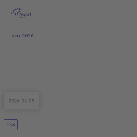
Μετάβαση στο κύριο περιεχόμενο
Αρχική
Αναζήτηση
Ελληνικά
Με
nea-2026
2026-05-08
2026